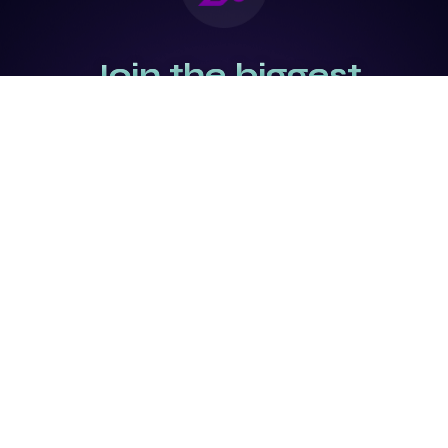
Join the biggest
Marketing
Community of the
world
Be a partner
Purchase Ticket