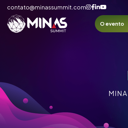
contato@minassummit.com
O evento
MINA