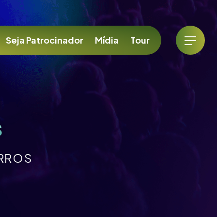
Seja Patrocinador
Mídia
Tour
s
RROS