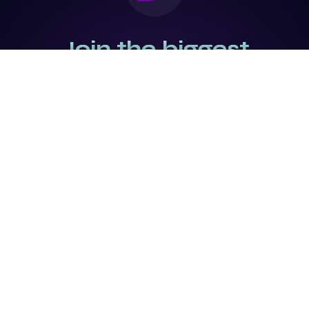
Join the biggest
Marketing
Community of the
world
Be a partner
Purchase Ticket