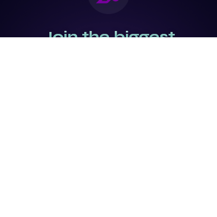
Join the biggest
Marketing
Community of the
world
Be a partner
Purchase Ticket