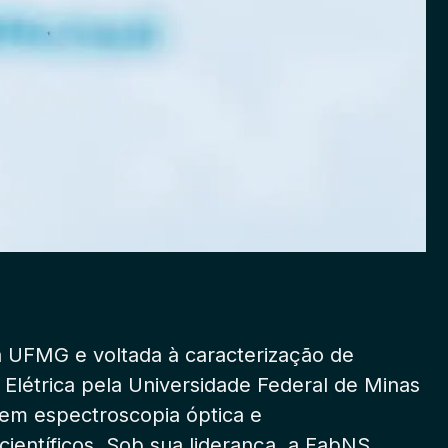
a UFMG e voltada à caracterização de
létrica pela Universidade Federal de Minas
em espectroscopia óptica e
científicos. Sob sua liderança, a FabNS