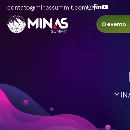
contato@minassummit.com
O evento
MIN