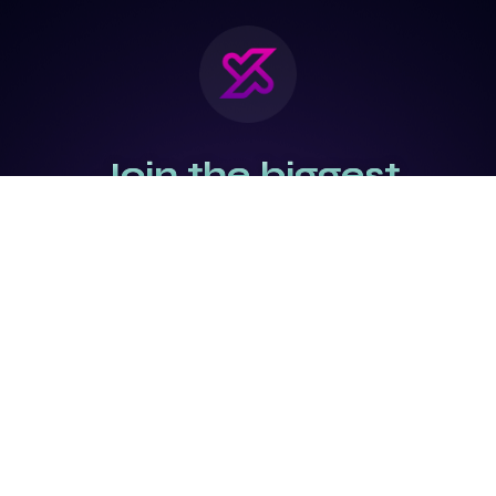
Join the biggest
Marketing
Community of the
world
Be a partner