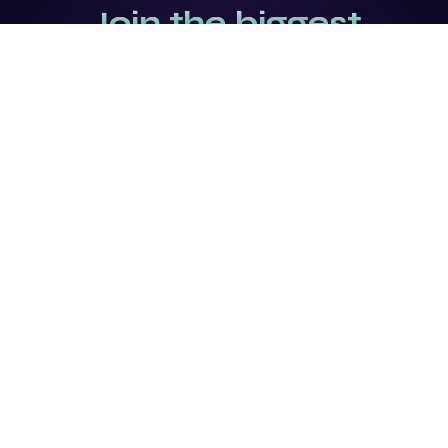
Join the biggest
Marketing
Community of the
world
Be a partner
Purchase Ticket