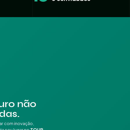
uro não
adas.
ar com inovação,
ta seu lugar no
TOUR