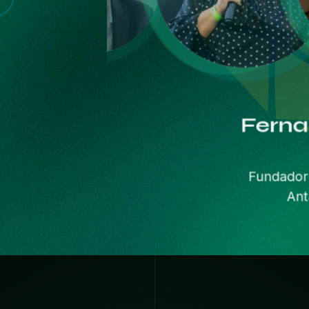
João
Coordenador do
br