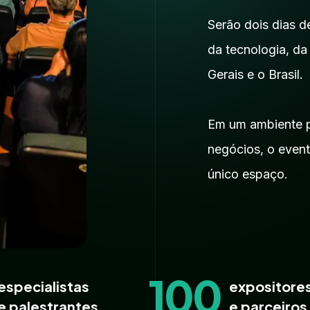
Serão dois dias 
da tecnologia, d
Gerais e o Brasil.
Em um ambiente pr
negócios, o event
único espaço.
100
especialistas
expositore
e palestrantes
e parceiros