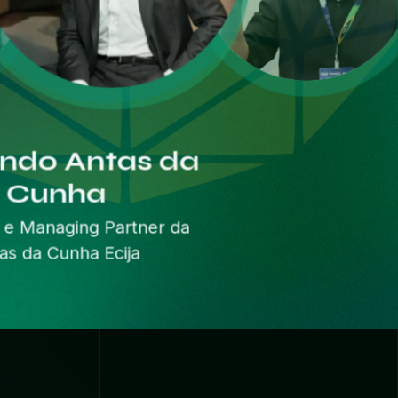
 Polito
 UaiSat 1º Satélite
asileiro