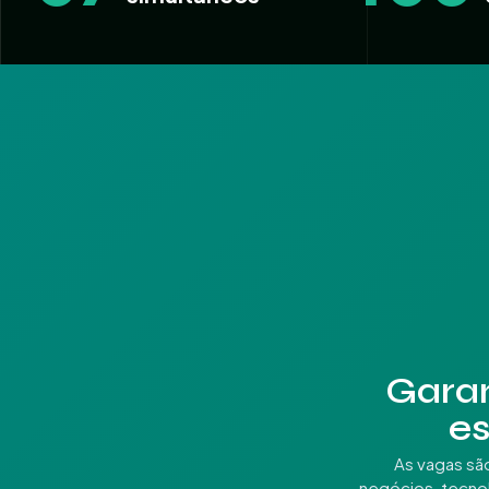
Garan
es
As vagas sã
negócios, tecnol