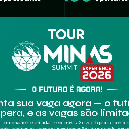
ta sua vaga agora — o fut
pera, e as vagas são limit
o extremamente limitadas e exclusivas. Se você quer se conect
ogia, startups e as grandes transformações do mercado, garan