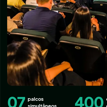
0
7
400
palcos
simultâneos