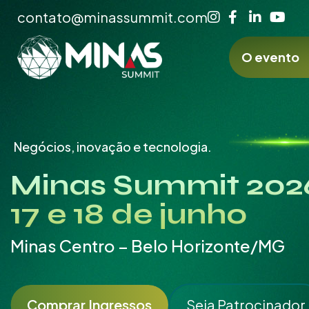
contato@minassummit.com
O evento
Negócios, inovação e tecnologia.
Minas Summit 202
17 e 18 de junho
Minas Centro – Belo Horizonte/MG
Comprar Ingressos
Seja Patrocinador